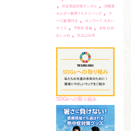
外反母趾対策サンダル
消毒液
ホルダー兼用ウエストバッグ
ナ
ース服 襟付き
オンワード 大きい
サイズ
予防衣 長袖
女性 白衣
おしゃれ
5L以上白衣
SDGsへの取り組み