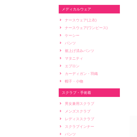
メディカルウェア
ナースウェア(上衣)
ナースウェア(ワンピース)
ケーシー
パンツ
裾上げ済みパンツ
マタニティ
エプロン
カーディガン・羽織
帽子・小物
スクラブ・手術着
男女兼用スクラブ
メンズスクラブ
レディススクラブ
スクラブインナー
パンツ