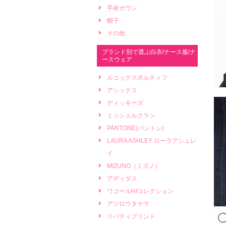
手術ガウン
帽子
その他
ブランド別で選ぶ白衣/ナース服/ナ
ースウェア
ルコックスポルティフ
アシックス
ディッキーズ
ミッシェルクラン
PANTONE(パントン)
LAURA ASHLEY ローラアシュレ
イ
MIZUNO（ミズノ）
アディダス
ワコールHIコレクション
アツロウタヤマ
リバティプリント