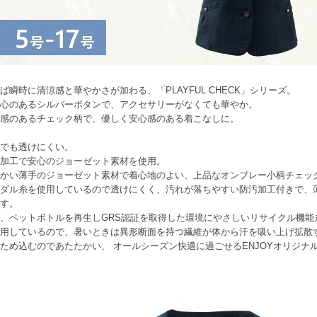
ば瞬時に清涼感と華やかさが加わる、「PLAYFUL CHECK」シリーズ。
心のあるシルバーボタンで、アクセサリーがなくても華やか。
感のあるチェック柄で、優しく安心感のある着こなしに。
でも透けにくい。
加工で安心のジョーゼット素材を使用。
かい薄手のジョーゼット素材で着心地のよい、上品なオンブレー小柄チェッ
ダル糸を使用しているので透けにくく、汚れが落ちやすい防汚加工付きで、
す。
、ペットボトルを再生しGRS認証を取得した環境にやさしいリサイクル機能糸「COOL
用しているので、暑いときは異形断面を持つ繊維が体から汗を吸い上げ拡散
ため込むのであたたかい、 オールシーズン快適に過ごせるENJOYオリジナ