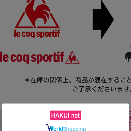
UQM1102
ケット 男性用
透け防止 帯電
lecoqspor