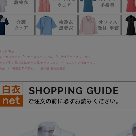
ネット 本店
ディカルウェア
ナースウェア(上衣)
男性用ナースジャケット
ランド別で選ぶ白衣/ナース服/ナースウェア
ルコックスポルティフ
の他
職業別アイテム
薬剤師 登録販売者