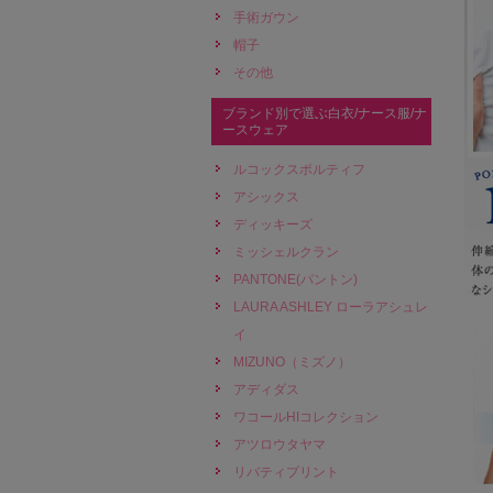
手術ガウン
帽子
その他
ブランド別で選ぶ白衣/ナース服/ナ
ースウェア
ルコックスポルティフ
アシックス
ディッキーズ
ミッシェルクラン
PANTONE(パントン)
LAURA ASHLEY ローラアシュレ
イ
MIZUNO（ミズノ）
アディダス
ワコールHIコレクション
アツロウタヤマ
リバティプリント