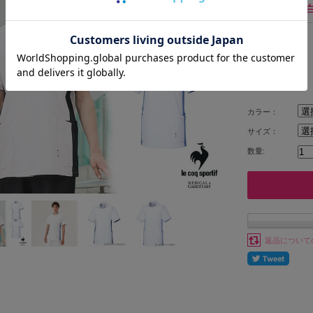
上衣 医務衣 
定価:
価格:
カラー：
サイズ：
数量:
返品について