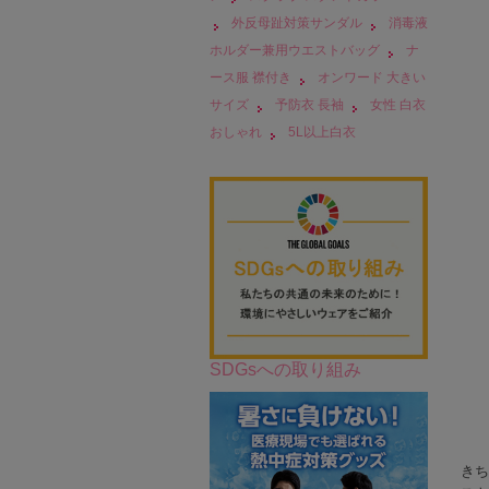
外反母趾対策サンダル
消毒液
ホルダー兼用ウエストバッグ
ナ
ース服 襟付き
オンワード 大きい
サイズ
予防衣 長袖
女性 白衣
おしゃれ
5L以上白衣
SDGsへの取り組み
きち