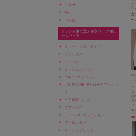
ャ
手術ガウン
白
帽子
定
その他
¥1
ブランド別で選ぶ白衣/ナース服/ナ
ースウェア
ルコックスポルティフ
アシックス
ディッキーズ
ミッシェルクラン
MK
PANTONE(パントン)
ル
ッ
LAURA ASHLEY ローラアシュレ
用
イ
臭
MI
MIZUNO（ミズノ）
者
リ
アディダス
定
ワコールHIコレクション
¥8
アツロウタヤマ
リバティプリント