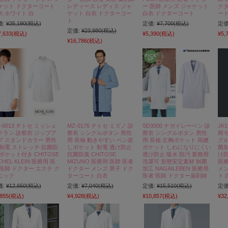
ケット ドクターコート
レディース レディス ジャ
ー 医師 メンズ ジャケット
クタ
衣 ホワイト 白
ケット 白衣 ドクターコー
白衣 ドクターコート
ート
ト
価:
¥25,190
(税込)
定価:
¥7,700
(税込)
定価
定価:
¥23,980
(税込)
7,633
(税込)
¥5,390
(税込)
¥5,
¥16,786
(税込)
-0013 チトセ ミッシェ
MZ-0176 チトセ ミズノ 診
SD3000 ナガイレーベン 診
JK
クラン 診察衣 ジップア
察衣 シングルボタン 男性
察衣 シングルボタン 男性
商モ
プ スタンドカラー 男性
用 長袖 動きやすい ペン差
用 長袖 左胸ポケット 両腰
グル
 制電 ストレッチ 抗菌防
しポケット 制電 透け防止
ポケット しわになりにくい
菌加
 ポケット付き CHITOSE
抗菌防臭 CHITOSE
透け防止 吸水 防汚 業務用
け防
CHEL KLEIN 医療用 医
MIZUNO 医療用 医師 医者
洗濯可 形態安定素材 制菌
医療
 医師 ドクター エステ ク
ドクター メンズ 男子 ドク
加工 NAGAILEBEN 医療用
メン
ニック
ターコート 白衣
医者 医師 ドクター薬剤師
ト 
価:
¥12,650
(税込)
定価:
¥7,040
(税込)
定価:
¥15,510
(税込)
定価
,855
(税込)
¥4,928
(税込)
¥10,857
(税込)
¥32