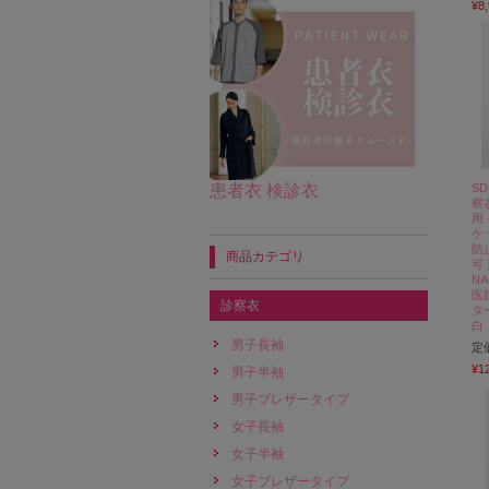
¥8
患者衣 検診衣
S
察
用
ケ
防
商品カテゴリ
可
NA
医
診察衣
タ
白
男子長袖
定
¥1
男子半袖
男子ブレザータイプ
女子長袖
女子半袖
女子ブレザータイプ