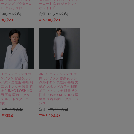
ー メンズ ドクターコ
ーコート 白衣 ジャケット
 白衣 おしゃれ
ホワイト 白
:
¥8,250
(税込)
定価:
¥21,780
(税込)
775
(税込)
¥15,246
(税込)
191 コシノジュンコ 住
JK193 コシノジュンコ 住
ンブラン 診察衣 シン
商モンブラン 診察衣 シン
ボタン 男性用 長袖 制
グルボタン 男性用 長袖 丈
工 ストレッチ 軽量 透
短め スタンドカラー 制菌
止 JUNKO KOSHINO
加工 ストレッチ 軽量 透け
用 医者 医師 ドクター
防止 JUNKO KOSHINO 医
ズ 男子 ドクターコー
療用 医者 医師 ドクター メ
白衣
ンズ
:
¥45,980
(税込)
定価:
¥48,730
(税込)
,186
(税込)
¥34,111
(税込)