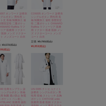
6007 オンワード 診察衣
CO6005 オンワード 診察衣
グルボタン 男性用 シ
シングルボタン 男性用 長
ト丈 長袖 制菌加工 速
袖 制菌加工 速乾 形態安定
形態安定性 二重ポケッ
性 二重ポケット ONWARD
NWARD Raffiria ラフ
Raffiria ラフィーリア 医療
リア 医療用 ドクター
用 ドクター 医者 医師 メン
 医師 メンズ ドクター
ズ ドクターコート メンズ
ト メンズコート 白衣
コート 白衣
め
定価:
¥9,790
(税込)
:
¥9,570
(税込)
¥6,853
(税込)
699
(税込)
-690 住商モンブラン 診
UN-0085 チトセ ユナイト
 シングルボタン 長袖
診察衣 シングルボタン 男
用 制菌 透け防止 制電
性用 長袖 ストレッチ 左胸
 ポケット ペン差し
ポケット CHITOSE unite
NTBLANC 医療用 薬剤
医療用 医者 医師 ドクター
教師 医師 薬局 医者 ド
薬剤師 メンズ 男子 ドクタ