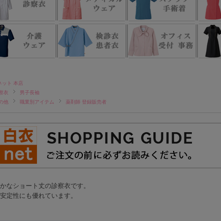
ネット 本店
察衣
男子長袖
の他
職業別アイテム
薬剤師 登録販売者
かなショート丈の診察衣です。
安定性にも優れています。