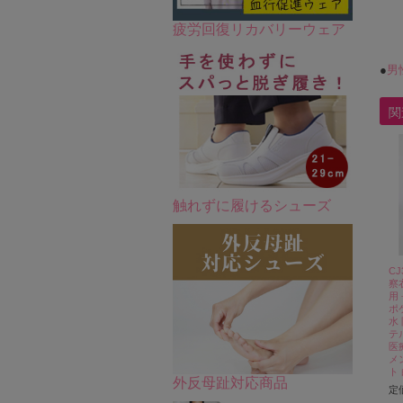
疲労回復リカバリーウェア
●
男
関
触れずに履けるシューズ
C
察
用
ポ
水
テル
医
メ
ト
外反母趾対応商品
定