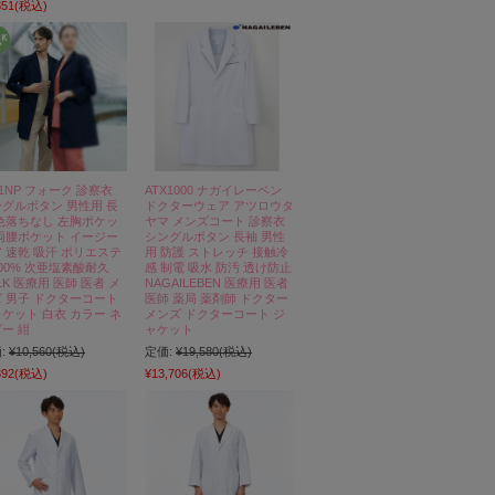
851
(税込)
41NP フォーク 診察衣
ATX1000 ナガイレーベン
グルボタン 男性用 長
ドクターウェア アツロウタ
色落ちなし 左胸ポケッ
ヤマ メンズコート 診察衣
両腰ポケット イージー
シングルボタン 長袖 男性
 速乾 吸汗 ポリエステ
用 防護 ストレッチ 接触冷
00% 次亜塩素酸耐久
感 制電 吸水 防汚 透け防止
LK 医療用 医師 医者 メ
NAGAILEBEN 医療用 医者
 男子 ドクターコート
医師 薬局 薬剤師 ドクター
ケット 白衣 カラー ネ
メンズ ドクターコート ジ
ー 紺
ャケット
:
¥10,560
(税込)
定価:
¥19,580
(税込)
392
(税込)
¥13,706
(税込)