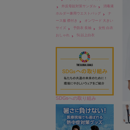
外反母趾対策サンダル
消毒液
ホルダー兼用ウエストバッグ
ナ
ース服 襟付き
オンワード 大きい
サイズ
予防衣 長袖
女性 白衣
おしゃれ
5L以上白衣
SDGsへの取り組み