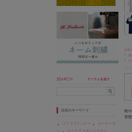
白衣
診
そ
注目のキーワード
軽や
形態
スクラブインナー
カーディガ
ン
スクラブ スタンドカラー