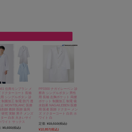
-661 住商モンブラン メ
PP3300 ナガイレーベン 診
 ドクターコート 長袖
察衣 シングルボタン 男性
用 シングルボタン 診
用 長袖 左胸ポケット 両腰
 制菌加工 制電 防汚 透
ポケット 制菌加工 制電 吸
止 MONTBLANC 医療
水効果 NAGAILEBEN 医療
薬剤師 教師 医師 薬局
用 医者 医師 ドクター メン
 研究 実験 男子 メンズ
ズ ドクターコート 白衣 ホ
ター 白衣 大きいサイ
ワイト 白
ホワイト サックス
定価:
¥15,510
(税込)
:
¥6,930
(税込)
¥10,857
(税込)