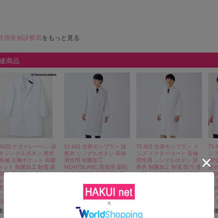
性用長袖診察衣
をもっと見る
連商品
J3420 ナガイレーベン 診
51-601 住商モンブラン 診
71-821 住商モンブラン メ
71
衣 シングルボタン 男性
察衣 シングルボタン 長袖
ンズ ドクターコート 長袖
ンズ
 長袖 左胸ポケット 両腰
男性用 制菌加工
男性用 シングルボタン 診
男性
ケット 制菌加工 制電 吸
MONTBLANC 医療用 薬剤
察衣 制菌加工 制電 防汚 透
察衣
 防汚 透け防止 ポリエス
師 教師 医師 薬局 医者 研
け防止 MONTBLANC 医療
け防
100% NAGAILEBEN
究 実験 メンズ ドクターコ
用 薬剤師 教師 医師 薬局
用 
療用 医者 医師 ドクター
ート 白衣 涼しい 大きいサ
医者 研究 実験 男子 メンズ
医者
ンズ 男子 ドクターコー
イズ 4L 5L
ドクター 白衣 大きいサイ
ドク
 白衣 ホワイト ネイビー
ズ 動きやすい
ズ 
定価:
¥5,720
(税込)
価:
¥12,760
(税込)
定価:
¥11,330
(税込)
定価
¥4,004
(税込)