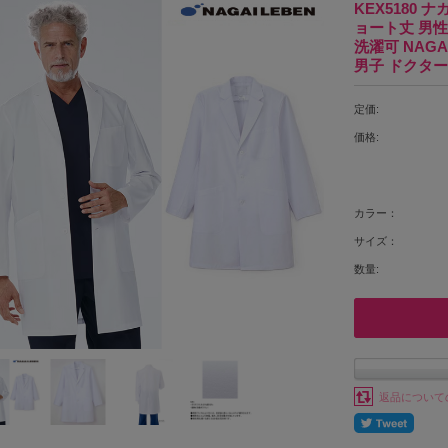
KEX5180
ョート丈 男性
洗濯可 NAGA
男子 ドクター
定価:
価格:
カラー：
サイズ：
数量:
返品について