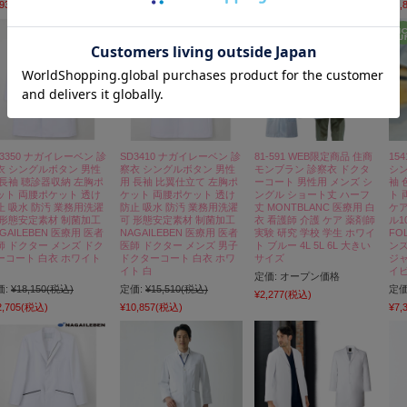
,932
(税込)
¥7,931
(税込)
¥4,
D3350 ナガイレーベン 診
SD3410 ナガイレーベン 診
81-591 WEB限定商品 住商
15
衣 シングルボタン 男性
察衣 シングルボタン 男性
モンブラン 診察衣 ドクタ
シン
 長袖 聴診器収納 左胸ポ
用 長袖 比翼仕立て 左胸ポ
ーコート 男性用 メンズ シ
袖 
ット 両腰ポケット 透け
ケット 両腰ポケット 透け
ングル ショート丈 ハーフ
ト 
止 吸水 防汚 業務用洗濯
防止 吸水 防汚 業務用洗濯
丈 MONTBLANC 医療用 白
ケア
 形態安定素材 制菌加工
可 形態安定素材 制菌加工
衣 看護師 介護 ケア 薬剤師
ル1
GAILEBEN 医療用 医者
NAGAILEBEN 医療用 医者
実験 研究 学校 学生 ホワイ
FO
師 ドクター メンズ ドク
医師 ドクター メンズ 男子
ト ブルー 4L 5L 6L 大きい
ンズ
ーコート 白衣 ホワイト
ドクターコート 白衣 ホワ
サイズ
ジャ
イト 白
イビ
定価:
オープン価格
価:
¥18,150
(税込)
定価:
¥15,510
(税込)
定価
¥2,277
(税込)
2,705
(税込)
¥10,857
(税込)
¥7,