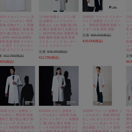
J3370 ナガイレーベン 診
71-849 住商モンブラン製
1540SG フォーク ドクター
CO
衣 シングルボタン 男性
品 診察衣 シングルボタン
ウェア 診察衣 メンズ コー
シン
 長袖 左胸ポケット 両腰
長袖 おしゃれ 制菌 透け防
ト 男性用 医療用 医師 ド
ョー
ケット 制菌加工 制電 吸
止 吸汗 制電 防汚 比翼ボタ
クター 白衣 研究 実験
乾 
 防汚 透け防止 ポリエス
ン MONTBLANC 医療用 薬
ト O
定価:
¥26,620
(税込)
100% NAGAILEBEN
剤師 教師 医師 薬局 医者
ィー
¥18,634
(税込)
療用 医者 医師 ドクター
ドクター メンズ センター
医者
ンズ 男子 ドクターコー
ベント ドクターコート
コー
 白衣 ホワイト ネイビー
短
定価:
¥18,150
(税込)
価:
¥12,760
(税込)
定価
¥12,705
(税込)
,932
(税込)
¥6,
N209 カゼン 診察衣 シ
KZN409 カゼン 診察衣 シ
1539SP フォーク 診察衣 シ
71
グルボタン 男性用 長袖
ングルボタン 女性用 長袖
ングルボタン 長袖 男性用
察衣
菌加工 透け防止 吸汗 制
タブレットポケット 制菌加
おしゃれ ポリエステル 綿
男性
 ストレッチ タブレット
工 透け防止 吸汗 制電 スト
かっこいい 大きいサイズ
防汚
ケット KAZEN 医療用 医
レッチ KAZEN 医療用 ドク
総合病院 クリニック 薬局
MO
 医師 ドクター メンズ ジ
ター 医師 医者 女医 薬剤師
FOLK 医療用 医者 ドクタ
師 