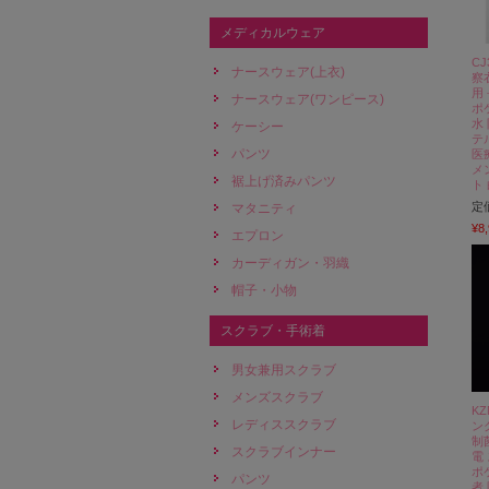
メディカルウェア
C
ナースウェア(上衣)
察
用
ナースウェア(ワンピース)
ポ
水
ケーシー
テル
パンツ
医
メ
裾上げ済みパンツ
ト
定
マタニティ
¥8
エプロン
カーディガン・羽織
帽子・小物
スクラブ・手術着
男女兼用スクラブ
メンズスクラブ
KZ
レディススクラブ
ン
制
スクラブインナー
電
ポ
パンツ
者