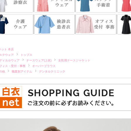
ネット 本店
ステウェア
トップス
ディカルウェア
ナースウェア(上衣)
女性用ナースジャケット
フィス・受付・事務
オーバーブラウス
の他
職業別アイテム
デンタルクリニック