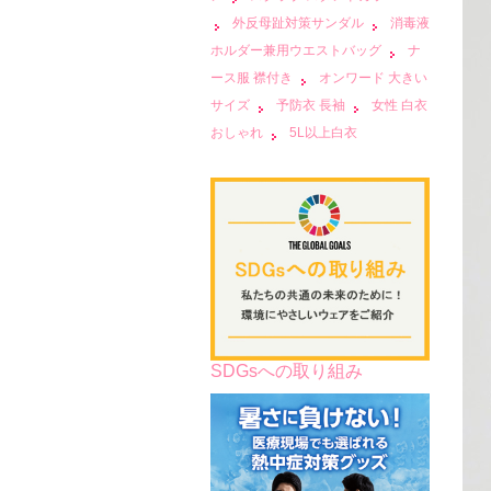
外反母趾対策サンダル
消毒液
ホルダー兼用ウエストバッグ
ナ
ース服 襟付き
オンワード 大きい
サイズ
予防衣 長袖
女性 白衣
おしゃれ
5L以上白衣
SDGsへの取り組み