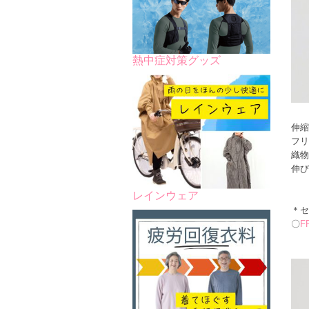
熱中症対策グッズ
伸縮
フリ
織物
伸び
レインウェア
＊セ
〇
F