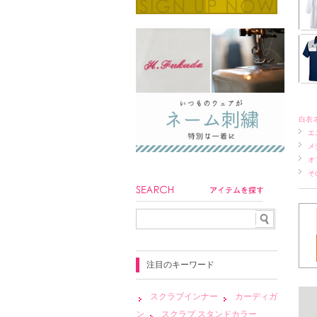
白衣
エ
メ
オ
そ
注目のキーワード
スクラブインナー
カーディガ
ン
スクラブ スタンドカラー