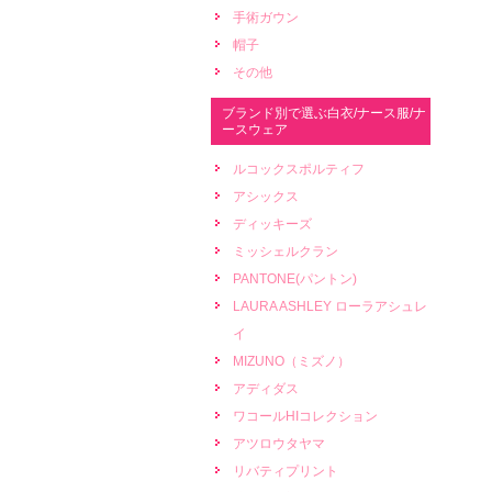
手術ガウン
帽子
その他
ブランド別で選ぶ白衣/ナース服/ナ
ースウェア
ルコックスポルティフ
アシックス
ディッキーズ
ミッシェルクラン
PANTONE(パントン)
LAURA ASHLEY ローラアシュレ
イ
MIZUNO（ミズノ）
アディダス
ワコールHIコレクション
アツロウタヤマ
リバティプリント