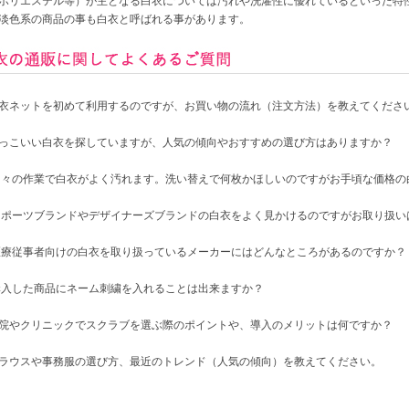
ポリエステル等）が主となる白衣については汚れや洗濯性に優れているといった特
淡色系の商品の事も白衣と呼ばれる事があります。
衣ネットを初めて利用するのですが、お買い物の流れ（注文方法）を教えてくださ
っこいい白衣を探していますが、人気の傾向やおすすめの選び方はありますか？
日々の作業で白衣がよく汚れます。洗い替えで何枚かほしいのですがお手頃な価格の
スポーツブランドやデザイナーズブランドの白衣をよく見かけるのですがお取り扱い
医療従事者向けの白衣を取り扱っているメーカーにはどんなところがあるのですか？
購入した商品にネーム刺繍を入れることは出来ますか？
院やクリニックでスクラブを選ぶ際のポイントや、導入のメリットは何ですか？
ラウスや事務服の選び方、最近のトレンド（人気の傾向）を教えてください。