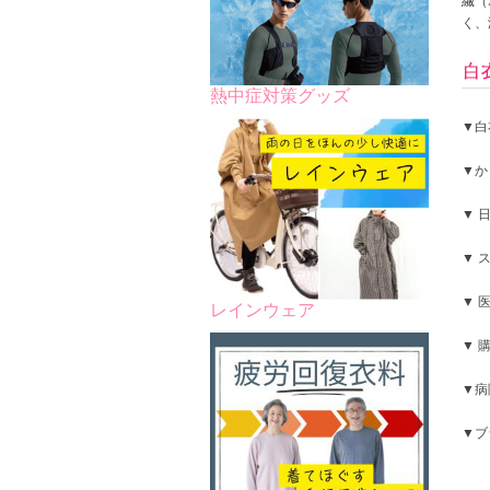
繊（
く、
熱中症対策グッズ
▼白
▼か
▼ 
▼ 
▼ 
レインウェア
▼ 
▼病
▼ブ