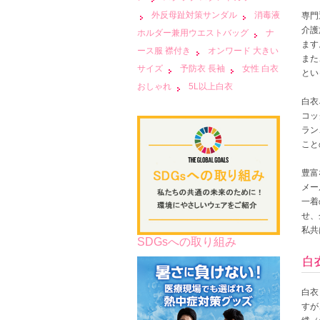
外反母趾対策サンダル
消毒液
専門
介護
ホルダー兼用ウエストバッグ
ナ
ます
ース服 襟付き
オンワード 大きい
また
サイズ
予防衣 長袖
女性 白衣
とい
おしゃれ
5L以上白衣
白衣
コッ
ラン
こと
豊富
メー
一着
せ、
私共
SDGsへの取り組み
白衣
すが