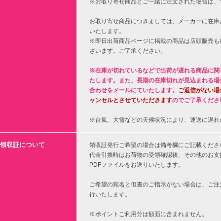
※お取り寄せ商品とご一緒に注文された場合は、
お取り寄せ商品につきましては、メーカーに在庫
いたします。
※即日出荷商品ページに掲載の商品は店頭販売も
ざいます。ご了承ください。
※在庫が切れているなどで出荷が遅れる商品に関
たします。また、長期の在庫切れが見込まれる場
合わせをメールにていたします。
ご返信がない場
ャンセルとさせていただきます
のでご了承くださ
※台風、大雪などの天候状況により、運送に遅れ
領収証について
領収証発行ご希望の場合は備考欄にご記載くださ
代金引換時はお荷物の受領確認後、その他のお支
PDFファイルをお送りいたします。
ご希望の宛名と但書のご指示がない場合は、ご注
行いたします。
※ポイントご利用分は額面に含まれません。