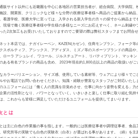
通販サイト以外にも近畿圏を中心に各地区の営業担当者が、総合病院、大学病院、
施設、開業医、クリニックなど様々な分野の医療従事者様へ商品のご提案から納品
。看護学校、医療大学に至っては、入学される新入学生の方々の採寸から納品まで
、現場で働く医療従事者様や学生様の多様なニーズにお応えすべく、ネーム刺繍や
った2次加工もお受けいたしておりますのでご要望の際は弊社スタッフまでお問合
ネット本店では、ナガイレーベン、KAZEN(カゼン)、住商モンブラン、フォーク等
クスポルティフ、アシックス、アディダス、ミズノ等のスポーツブランドの商品や、
、ローラ アシュレイ、ワコール、ジルスチュアート、リバティプリント、マッキン
のある有名ブランドの商品も含め、 2023年現在約1,800点以上の商品の取扱いが
なカラーバリエーション、サイズ感、使用している素材等、ウェアにより様々でご
ルやお電話でお問い合わせください。知識・経験が豊富なスタッフがご対応いたし
のユニフォームには「働く人の意識を目覚めさせ、仕事に向かう姿勢を変える」力が
企業の活性剤となり、パワーとなっていく。いきいきと楽しく仕事に取り組む気持
は、これからも皆様に満足していただけるユニフォームを提供してまいります。
とは主に白色の作業服の事を指します。一般的には医療従事者や調理従事者、食品
、研究所等の実験でも白色の実験衣（白衣）が選ばれる事があります。（綿）を主