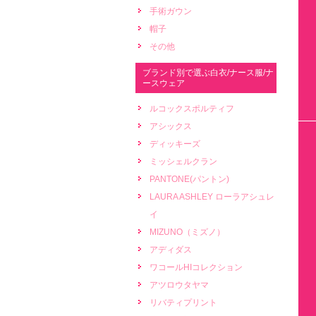
手術ガウン
帽子
その他
ブランド別で選ぶ白衣/ナース服/ナ
ースウェア
ルコックスポルティフ
アシックス
ディッキーズ
ミッシェルクラン
PANTONE(パントン)
LAURA ASHLEY ローラアシュレ
イ
MIZUNO（ミズノ）
アディダス
ワコールHIコレクション
アツロウタヤマ
リバティプリント