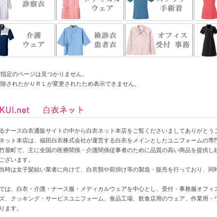
ご指定のページは見つかりません。
削除されたかＵＲＬが変更されたため表示できません。
るナース白衣通販サイトの中から白衣ネット本店をご覧くださいましてありがとう
ネット本店は、福田白衣株式会社が運営する白衣をメインとしたユニフォームの専
竹屋町で、主に全国の医療関係・介護関係従事者のために品質の高い商品を提供し続けて
ございます。
当時は女子髪結い業者に向けて、白衣類や前掛け等の製造・販売を行っており、同時に
では、白衣・介護・ナース服・メディカルウェアを中心とし、受付・事務服オフィ
ズ、クッキング・サービスユニフォーム、食品工場、飲食店用のウェア、作業用・
ります。