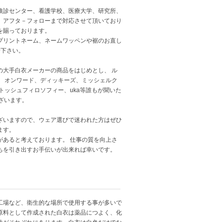
検診センター、看護学校、医療大学、研究所、
、アフタ－フォローまで対応させて頂いており
を賜っております。
プリントネーム、ネームワッペンや裾のお直し
せ下さい。
の大手白衣メーカーの商品をはじめとし、 ル
 オンワード、ディッキーズ、ミッシェルク
トッシュフィロソフィー、uka等誰もが聞いた
ございます。
ざいますので、ウェア選びで迷われた方はぜひ
ます。
あると考えております。 仕事の質を向上さ
ちを引き出すお手伝いが出来れば幸いです。
工場など、衛生的な場所で使用する事が多いで
原料として作成された白衣は薬品につよく、化