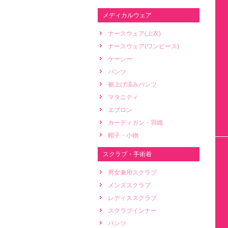
メディカルウェア
ナースウェア(上衣)
ナースウェア(ワンピース)
ケーシー
パンツ
裾上げ済みパンツ
マタニティ
エプロン
カーディガン・羽織
帽子・小物
スクラブ・手術着
男女兼用スクラブ
メンズスクラブ
レディススクラブ
スクラブインナー
パンツ