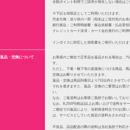
全額ポイント利用でご請求が発生しない場合はご
※下記も領収証としてご利用いただけます。
代金引換：送り状の一部（宛名はご送付先のお名
銀行振込：ご利用明細書・振込依頼書・払込受領
クレジットカード決済：カード会社発行のご利用
インボイスに対応した領収書をご発行いただけま
返品・交換について
お客様のご都合で正常品を返品される場合は、汚
す。
ただし、下着・靴下等の直接身につける商品、商
交換はお断りさせていただきます。
返品・交換は商品到着日より7日以内とさせてい
それを過ぎますと、返品・交換のご要望はお受け
い。
なお、ご返送料はお客様ご負担でお願いしており
なお、8,250円(税込)以上お買い上げで送料を
ご都合での返品により、当初発送時点でのお買い上
は、サービスとしていた規定の送料をさかのぼっ
不良品、誤品配送の際の送料は当社負担で対応さ