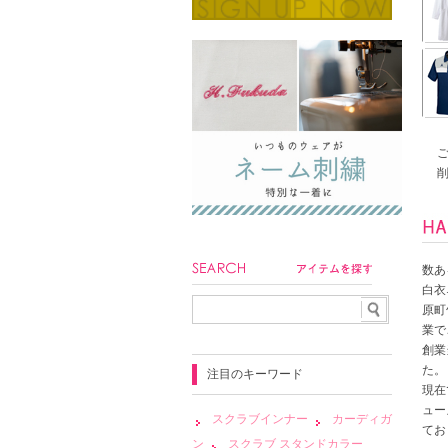
数あ
白衣
原町
業で
創業
た。
注目のキーワード
現在
ュー
スクラブインナー
カーディガ
てお
ン
スクラブ スタンドカラー