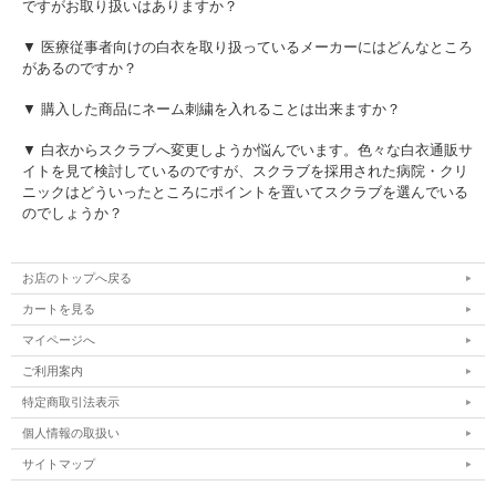
ですがお取り扱いはありますか？
こちらからご購入いただけます。↓
▼ 医療従事者向けの白衣を取り扱っているメーカーにはどんなところ
があるのですか？
▼ 購入した商品にネーム刺繍を入れることは出来ますか？
▼ 白衣からスクラブへ変更しようか悩んでいます。色々な白衣通販サ
イトを見て検討しているのですが、スクラブを採用された病院・クリ
ニックはどういったところにポイントを置いてスクラブを選んでいる
のでしょうか？
お店のトップへ戻る
カートを見る
マイページへ
ご利用案内
特定商取引法表示
個人情報の取扱い
サイトマップ