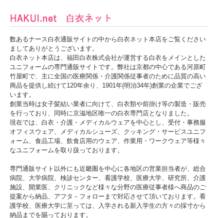
数あるナース白衣通販サイトの中から白衣ネット本店をご覧ください
ましてありがとうございます。
白衣ネット本店は、福田白衣株式会社が運営する白衣をメインとした
ユニフォームの専門通販サイトです。弊社は京都の中心である河原町
竹屋町で、主に全国の医療関係・介護関係従事者のために品質の高い
商品を提供し続けて120年余り、1901年(明治34年)創業の企業でござ
います。
創業当時は女子髪結い業者に向けて、白衣類や前掛け等の製造・販売
を行っており、同時に京滋地区唯一の白衣専門店となりました。
現在では、白衣・介護・メディカルウェアを中心とし、受付・事務服
オフィスウェア、メディカルシューズ、クッキング・サービスユニフ
ォーム、食品工場、飲食店用のウェア、作業用・ワークウェア等様々
なユニフォームを取り扱っております。
専門通販サイト以外にも近畿圏を中心に各地区の営業担当者が、総合
病院、大学病院、検診センター、看護学校、医療大学、研究所、介護
施設、開業医、クリニックなど様々な分野の医療従事者様へ商品のご
提案から納品、アフタ－フォローまで対応させて頂いております。看
護学校、医療大学に至っては、入学される新入学生の方々の採寸から
納品までを賜っております。