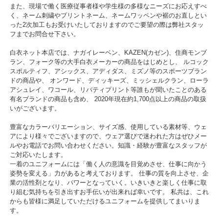
また、現場で働く医療従事者様や学生様の多様なニーズにお応えすべ
く、ネーム刺繍やプリントネーム、ネームワッペンや裾のお直しとい
った2次加工もお受けいたしておりますのでご要望の際は弊社スタッ
フまでお問合せ下さい。
白衣ネット本店では、ナガイレーベン、KAZEN(カゼン)、住商モンブ
ラン、フォーク等の大手白衣メーカーの商品をはじめとし、 ルコック
スポルティフ、アシックス、アディダス、ミズノ等のスポーツブラン
ドの商品や、 オンワード、ディッキーズ、ミッシェルクラン、ローラ
アシュレイ、ワコール、リバティプリント等誰もが聞いたことのある
有名ブランドの商品も含め、 2020年現在約1,700点以上の商品の取扱
いがございます。
豊富なカラーバリエーション、サイズ感、使用している素材等、ウェ
アにより様々でございますので、ウェア選びで迷われた方はぜひメー
ルやお電話でお問い合わせください。知識・経験が豊富なスタッフが
ご対応いたします。
一着のユニフォームには「働く人の意識を目覚めさせ、仕事に向かう
姿勢を変える」力があると考えております。 仕事の質を向上させ、企
業の活性剤となり、パワーとなっていく。いきいきと楽しく仕事に取
り組む気持ちを引き出すお手伝いが出来れば幸いです。 私共は、これ
からも皆様に満足していただけるユニフォームを提供してまいりま
す。