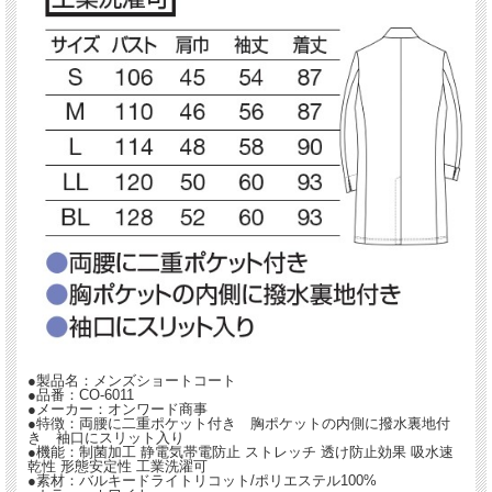
信頼感を漂わすドクターコートに、新たにニット素材が登場しました。
高いストレッチ性を備え、より動きやすく長時間でも疲れにくい着心地と、上品な
光沢と程よいハリ感で、
ニットに見えないきちんと感をもたらします。
社内に蓄積された膨大な体型データを元に繰り返し行われたシルエットの改良と、
程よくストレッチが効いた生地でラクな着心地を実現しました。
●両腰に二重ポケット付き
●胸ポケットの内側に撥水裏地付き
●袖口にスリット入り
●製品名：メンズショートコート
●品番：CO-6011
●メーカー：オンワード商事
●特徴：両腰に二重ポケット付き 胸ポケットの内側に撥水裏地付
き 袖口にスリット入り
●機能：制菌加工 静電気帯電防止 ストレッチ 透け防止効果 吸水速
乾性 形態安定性 工業洗濯可
●素材：バルキードライトリコット/ポリエステル100%