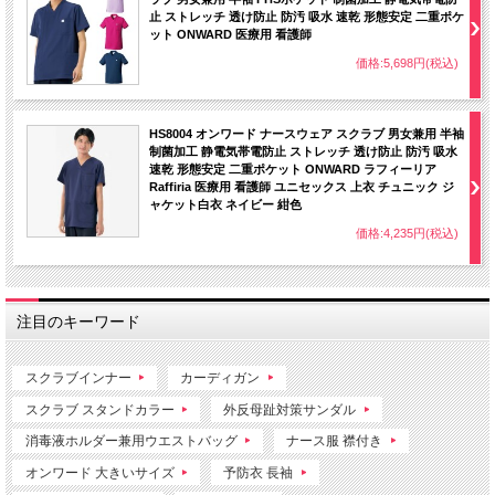
止 ストレッチ 透け防止 防汚 吸水 速乾 形態安定 二重ポケ
ット ONWARD 医療用 看護師
価格:5,698円(税込)
HS8004 オンワード ナースウェア スクラブ 男女兼用 半袖
制菌加工 静電気帯電防止 ストレッチ 透け防止 防汚 吸水
速乾 形態安定 二重ポケット ONWARD ラフィーリア
Raffiria 医療用 看護師 ユニセックス 上衣 チュニック ジ
ャケット白衣 ネイビー 紺色
価格:4,235円(税込)
注目のキーワード
スクラブインナー
カーディガン
スクラブ スタンドカラー
外反母趾対策サンダル
消毒液ホルダー兼用ウエストバッグ
ナース服 襟付き
オンワード 大きいサイズ
予防衣 長袖