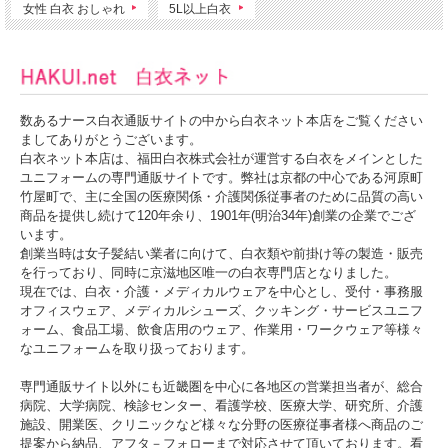
女性 白衣 おしゃれ
5L以上白衣
数あるナース白衣通販サイトの中から白衣ネット本店をご覧ください
ましてありがとうございます。
白衣ネット本店は、福田白衣株式会社が運営する白衣をメインとした
ユニフォームの専門通販サイトです。弊社は京都の中心である河原町
★オンワードの診察衣はこちら
竹屋町で、主に全国の医療関係・介護関係従事者のために品質の高い
オンワード 診察衣
商品を提供し続けて120年余り、1901年(明治34年)創業の企業でござ
います。
★他のオンワード製品もぜひご覧ください
オンワード(ONWARD)のメディカルウェア・白衣
創業当時は女子髪結い業者に向けて、白衣類や前掛け等の製造・販売
を行っており、同時に京滋地区唯一の白衣専門店となりました。
現在では、白衣・介護・メディカルウェアを中心とし、受付・事務服
オフィスウェア、メディカルシューズ、クッキング・サービスユニフ
ォーム、食品工場、飲食店用のウェア、作業用・ワークウェア等様々
なユニフォームを取り扱っております。
専門通販サイト以外にも近畿圏を中心に各地区の営業担当者が、総合
病院、大学病院、検診センター、看護学校、医療大学、研究所、介護
施設、開業医、クリニックなど様々な分野の医療従事者様へ商品のご
提案から納品、アフタ－フォローまで対応させて頂いております。看