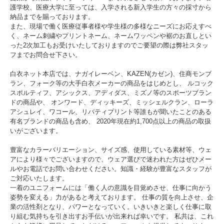
護学校、医療大学に至っては、入学される新入学生の方々の採寸から
納品までを賜っております。
また、現場で働く医療従事者様や学生様の多様なニーズにお応えすべ
く、ネーム刺繍やプリントネーム、ネームワッペンや裾のお直しとい
った2次加工もお受けいたしておりますのでご要望の際は弊社スタッ
フまでお問合せ下さい。
白衣ネット本店では、ナガイレーベン、KAZEN(カゼン)、住商モンブ
ラン、フォーク等の大手白衣メーカーの商品をはじめとし、 ルコック
スポルティフ、アシックス、アディダス、ミズノ等のスポーツブラン
ドの商品や、 オンワード、ディッキーズ、ミッシェルクラン、ローラ
アシュレイ、ワコール、リバティプリント等誰もが聞いたことのある
有名ブランドの商品も含め、 2020年現在約1,700点以上の商品の取扱
いがございます。
豊富なカラーバリエーション、サイズ感、使用している素材等、ウェ
アにより様々でございますので、ウェア選びで迷われた方はぜひメー
ルやお電話でお問い合わせください。知識・経験が豊富なスタッフが
ご対応いたします。
一着のユニフォームには「働く人の意識を目覚めさせ、仕事に向かう
姿勢を変える」力があると考えております。 仕事の質を向上させ、企
業の活性剤となり、パワーとなっていく。いきいきと楽しく仕事に取
り組む気持ちを引き出すお手伝いが出来れば幸いです。 私共は、これ