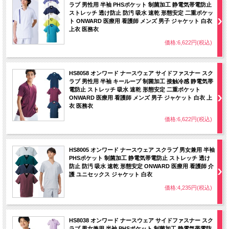
ラブ 男性用 半袖 PHSポケット 制菌加工 静電気帯電防止
ストレッチ 透け防止 防汚 吸水 速乾 形態安定 二重ポケッ
ト ONWARD 医療用 看護師 メンズ 男子 ジャケット 白衣
上衣 医務衣
価格:6,622円(税込)
HS8058 オンワード ナースウェア サイドファスナー スク
ラブ 男性用 半袖 キーループ 制菌加工 接触冷感 静電気帯
電防止 ストレッチ 吸水 速乾 形態安定 二重ポケット
ONWARD 医療用 看護師 メンズ 男子 ジャケット 白衣 上
衣 医務衣
価格:6,622円(税込)
HS8005 オンワード ナースウェア スクラブ 男女兼用 半袖
PHSポケット 制菌加工 静電気帯電防止 ストレッチ 透け
防止 防汚 吸水 速乾 形態安定 ONWARD 医療用 看護師 介
護 ユニセックス ジャケット 白衣
価格:4,235円(税込)
HS8038 オンワード ナースウェア サイドファスナー スク
ラブ 男女兼用 半袖 PHSポケット 制菌加工 静電気帯電防