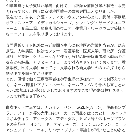
います。
創業当時は女子髪結い業者に向けて、白衣類や前掛け等の製造・販売
を行っており、同時に京滋地区唯一の白衣専門店となりました。
現在では、白衣・介護・メディカルウェアを中心とし、受付・事務服
空調服に必要なバッテリーセット、ワンタッチパワーファン（ブラック×ブルー2
オフィスウェア、メディカルシューズ、クッキング・サービスユニフ
個）、ケーブルがセットになったスターターキットです。
最大風量60L/秒
ォーム、食品工場、飲食店用のウェア、作業用・ワークウェア等様々
パワーを求める方向けのセットです。
なユニフォームを取り扱っております。
＊長時間使いたい方向けのスターターキットはこちらです。
専門通販サイト以外にも近畿圏を中心に各地区の営業担当者が、総合
病院、大学病院、検診センター、看護学校、医療大学、研究所、介護
施設、開業医、クリニックなど様々な分野の医療従事者様へ商品のご
提案から納品、アフタ－フォローまで対応させて頂いております。看
護学校、医療大学に至っては、入学される新入学生の方々の採寸から
納品までを賜っております。
また、現場で働く医療従事者様や学生様の多様なニーズにお応えすべ
く、ネーム刺繍やプリントネーム、ネームワッペンや裾のお直しとい
った2次加工もお受けいたしておりますのでご要望の際は弊社スタッ
フまでお問合せ下さい。
白衣ネット本店では、ナガイレーベン、KAZEN(カゼン)、住商モンブ
ラン、フォーク等の大手白衣メーカーの商品をはじめとし、 ルコック
スポルティフ、アシックス、アディダス、ミズノ等のスポーツブラン
ドの商品や、 オンワード、ディッキーズ、ミッシェルクラン、ローラ
アシュレイ、ワコール、リバティプリント等誰もが聞いたことのある