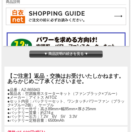
商品説明
▼ 商品説明の続きを見る ▼
【ご注意】返品・交換はお受けいたしかねます。
あらかじめご了承くださいませ。
●品番：AZ-865943
●製品名：空調服用スターターキット（ファンブラック×ブルー）
●メーカー：アイトス AITOZ
●セット内容：バッテリーセット、ワンタッチパワーファン（ブラッ
ク×ブルー2個）、ケーブル
●バッテリー外寸：高さ89mm×幅85mm×厚さ25mm
●バッテリー質量：約274ｇ
●バッテリー出力：7.2V 6V 5V 3.3V
●バッテリー定格容量：6500mAh