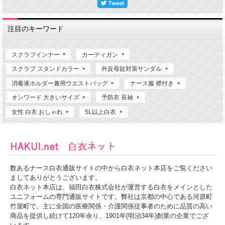
注目のキーワード
スクラブインナー
カーディガン
スクラブ スタンドカラー
外反母趾対策サンダル
消毒液ホルダー兼用ウエストバッグ
ナース服 襟付き
オンワード 大きいサイズ
予防衣 長袖
女性 白衣 おしゃれ
5L以上白衣
数あるナース白衣通販サイトの中から白衣ネット本店をご覧ください
ましてありがとうございます。
白衣ネット本店は、福田白衣株式会社が運営する白衣をメインとした
ユニフォームの専門通販サイトです。弊社は京都の中心である河原町
竹屋町で、主に全国の医療関係・介護関係従事者のために品質の高い
商品を提供し続けて120年余り、1901年(明治34年)創業の企業でござ