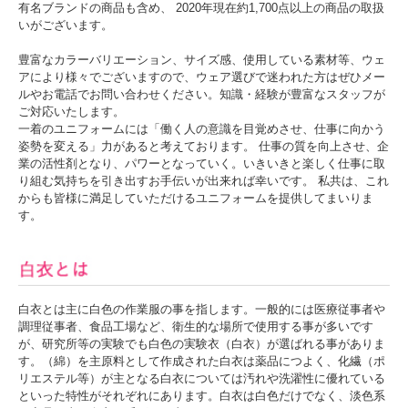
有名ブランドの商品も含め、 2020年現在約1,700点以上の商品の取扱
いがございます。
＊おすすめの空調服
豊富なカラーバリエーション、サイズ感、使用している素材等、ウェ
アにより様々でございますので、ウェア選びで迷われた方はぜひメー
ルやお電話でお問い合わせください。知識・経験が豊富なスタッフが
ご対応いたします。
一着のユニフォームには「働く人の意識を目覚めさせ、仕事に向かう
姿勢を変える」力があると考えております。 仕事の質を向上させ、企
業の活性剤となり、パワーとなっていく。いきいきと楽しく仕事に取
り組む気持ちを引き出すお手伝いが出来れば幸いです。 私共は、これ
からも皆様に満足していただけるユニフォームを提供してまいりま
す。
白衣とは主に白色の作業服の事を指します。一般的には医療従事者や
調理従事者、食品工場など、衛生的な場所で使用する事が多いです
が、研究所等の実験でも白色の実験衣（白衣）が選ばれる事がありま
す。（綿）を主原料として作成された白衣は薬品につよく、化繊（ポ
リエステル等）が主となる白衣については汚れや洗濯性に優れている
といった特性がそれぞれにあります。白衣は白色だけでなく、淡色系