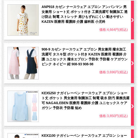
ANP918 カゼン ナースウェア エプロン アンパンマン 男
WEB限定商品
女兼用 ショート丈 ポケット付き 工業洗濯可 制菌加工 透
簡単に着脱できて、しっかりカバーできる腕や肩が動かしやすいノースリーブタイ
け防止 制電 ストレッチ 肩ひもずれにくい 動きやすい
プの予防衣。
KAZEN 医療用 看護師 介護 歯科医 小児科
ポケットは左胸に1つと、両脇に2つ。右脇ポケットの内側にはペン差しポケット付
き。
価格:4,664円(税込)
908-9 カゼン ナースウェア エプロン 男女兼用 撥水加工
洗濯可 タスキ型 ポケット付き KAZEN 医療用 看護師 介
護 ユニセックス 撥水エプロン 予防衣 予防着 ケアガウン
ピンク ネイビー 紺 908-93 908-98
価格:3,696円(税込)
KEX5250 ナガイレーベン ナースウェア エプロン ショー
ト丈 ポケット 男女兼用 制菌加工 制電 吸水 防汚 業務洗濯
可 NAGAILEBEN 医療用 看護師 介護 ユニセックス ケア
ガウン 予防衣 予防着 短め
価格:3,850円(税込)
KEX1100 ナガイレーベン ナースウェア エプロン ショー