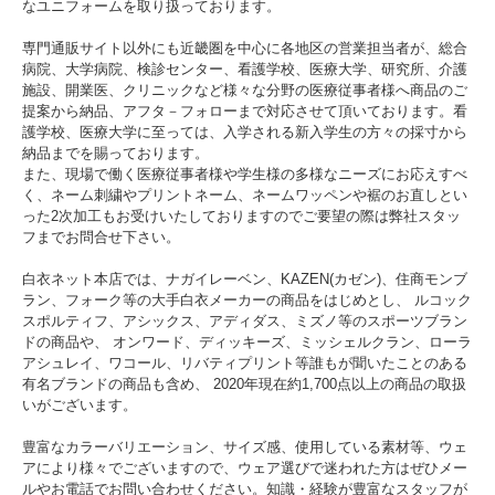
なユニフォームを取り扱っております。
専門通販サイト以外にも近畿圏を中心に各地区の営業担当者が、総合
病院、大学病院、検診センター、看護学校、医療大学、研究所、介護
施設、開業医、クリニックなど様々な分野の医療従事者様へ商品のご
提案から納品、アフタ－フォローまで対応させて頂いております。看
護学校、医療大学に至っては、入学される新入学生の方々の採寸から
納品までを賜っております。
また、現場で働く医療従事者様や学生様の多様なニーズにお応えすべ
く、ネーム刺繍やプリントネーム、ネームワッペンや裾のお直しとい
った2次加工もお受けいたしておりますのでご要望の際は弊社スタッ
フまでお問合せ下さい。
白衣ネット本店では、ナガイレーベン、KAZEN(カゼン)、住商モンブ
ラン、フォーク等の大手白衣メーカーの商品をはじめとし、 ルコック
スポルティフ、アシックス、アディダス、ミズノ等のスポーツブラン
ドの商品や、 オンワード、ディッキーズ、ミッシェルクラン、ローラ
アシュレイ、ワコール、リバティプリント等誰もが聞いたことのある
有名ブランドの商品も含め、 2020年現在約1,700点以上の商品の取扱
いがございます。
豊富なカラーバリエーション、サイズ感、使用している素材等、ウェ
アにより様々でございますので、ウェア選びで迷われた方はぜひメー
ルやお電話でお問い合わせください。知識・経験が豊富なスタッフが