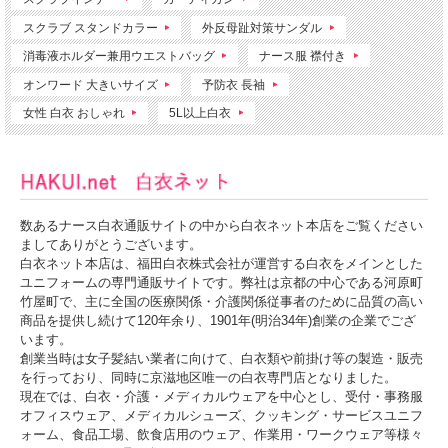
スクラブ スタンドカラー
外反母趾対策サンダル
消毒液ホルダー兼用ウエストバッグ
ナース服 襟付き
オンワード 大きいサイズ
予防衣 長袖
女性 白衣 おしゃれ
5L以上白衣
数あるナース白衣通販サイトの中から白衣ネット本店をご覧ください
ましてありがとうございます。
白衣ネット本店は、福田白衣株式会社が運営する白衣をメインとした
ユニフォームの専門通販サイトです。弊社は京都の中心である河原町
竹屋町で、主に全国の医療関係・介護関係従事者のために品質の高い
商品を提供し続けて120年余り、1901年(明治34年)創業の企業でござ
います。
創業当時は女子髪結い業者に向けて、白衣類や前掛け等の製造・販売
を行っており、同時に京滋地区唯一の白衣専門店となりました。
現在では、白衣・介護・メディカルウェアを中心とし、受付・事務服
オフィスウェア、メディカルシューズ、クッキング・サービスユニフ
ォーム、食品工場、飲食店用のウェア、作業用・ワークウェア等様々