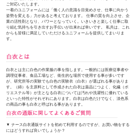
ご対応いたします。
一着のユニフォームには「働く人の意識を目覚めさせ、仕事に向かう
姿勢を変える」力があると考えております。 仕事の質を向上させ、企
業の活性剤となり、パワーとなっていく。いきいきと楽しく仕事に取
り組む気持ちを引き出すお手伝いが出来れば幸いです。 私共は、これ
からも皆様に満足していただけるユニフォームを提供してまいりま
す。
白衣とは主に白色の作業服の事を指します。一般的には医療従事者や
調理従事者、食品工場など、衛生的な場所で使用する事が多いです
が、研究所等の実験でも白色の実験衣（白衣）が選ばれる事がありま
す。（綿）を主原料として作成された白衣は薬品につよく、化繊（ポ
リエステル等）が主となる白衣については汚れや洗濯性に優れている
といった特性がそれぞれにあります。白衣は白色だけでなく、淡色系
の商品の事も白衣と呼ばれる事があります。
▼ ナース白衣通販サイトを初めて利用するのですが、お買い物をする
にはどうすれば良いでしょうか？