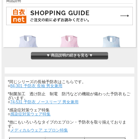
商品説明
▼ 商品説明の続きを見る ▼
*同じシリーズの長袖予防衣はこちらです。
○
84-301 予防衣 長袖 男女兼用
*制菌加工 透け防止 制電 防汚などの機能が備わった予防衣もご
ざいます。
○
74-531 予防衣 ノースリーブ 男女兼用
*感染症対策ウェア特集
○
感染症対策ウェア特集
*他にもいろいろなタイプのエプロン・予防衣を取り揃えておりま
す。
○
メディカルウェア エプロン特集