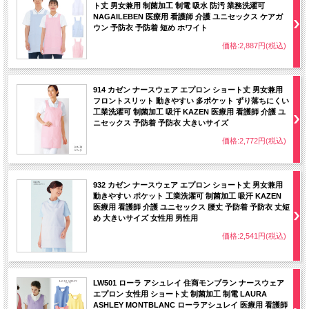
ト丈 男女兼用 制菌加工 制電 吸水 防汚 業務洗濯可
NAGAILEBEN 医療用 看護師 介護 ユニセックス ケアガ
ウン 予防衣 予防着 短め ホワイト
価格:2,887円(税込)
914 カゼン ナースウェア エプロン ショート丈 男女兼用
フロントスリット 動きやすい 多ポケット ずり落ちにくい
工業洗濯可 制菌加工 吸汗 KAZEN 医療用 看護師 介護 ユ
ニセックス 予防着 予防衣 大きいサイズ
価格:2,772円(税込)
932 カゼン ナースウェア エプロン ショート丈 男女兼用
動きやすい ポケット 工業洗濯可 制菌加工 吸汗 KAZEN
医療用 看護師 介護 ユニセックス 腰丈 予防着 予防衣 丈短
め 大きいサイズ 女性用 男性用
価格:2,541円(税込)
LW501 ローラ アシュレイ 住商モンブラン ナースウェア
エプロン 女性用 ショート丈 制菌加工 制電 LAURA
ASHLEY MONTBLANC ローラアシュレイ 医療用 看護師