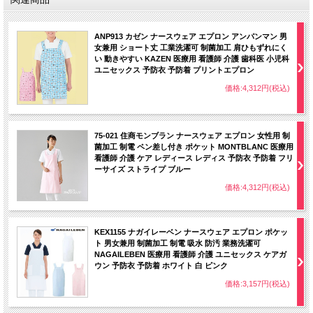
ANP913 カゼン ナースウェア エプロン アンパンマン 男
女兼用 ショート丈 工業洗濯可 制菌加工 肩ひもずれにく
い 動きやすい KAZEN 医療用 看護師 介護 歯科医 小児科
ユニセックス 予防衣 予防着 プリントエプロン
価格:4,312円(税込)
75-021 住商モンブラン ナースウェア エプロン 女性用 制
菌加工 制電 ペン差し付き ポケット MONTBLANC 医療用
看護師 介護 ケア レディース レディス 予防衣 予防着 フリ
ーサイズ ストライプ ブルー
価格:4,312円(税込)
KEX1155 ナガイレーベン ナースウェア エプロン ポケッ
ト 男女兼用 制菌加工 制電 吸水 防汚 業務洗濯可
NAGAILEBEN 医療用 看護師 介護 ユニセックス ケアガ
ウン 予防衣 予防着 ホワイト 白 ピンク
価格:3,157円(税込)