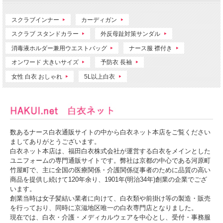
スクラブインナー
カーディガン
スクラブ スタンドカラー
外反母趾対策サンダル
消毒液ホルダー兼用ウエストバッグ
ナース服 襟付き
オンワード 大きいサイズ
予防衣 長袖
女性 白衣 おしゃれ
5L以上白衣
数あるナース白衣通販サイトの中から白衣ネット本店をご覧ください
ましてありがとうございます。
白衣ネット本店は、福田白衣株式会社が運営する白衣をメインとした
ユニフォームの専門通販サイトです。弊社は京都の中心である河原町
竹屋町で、主に全国の医療関係・介護関係従事者のために品質の高い
商品を提供し続けて120年余り、1901年(明治34年)創業の企業でござ
います。
創業当時は女子髪結い業者に向けて、白衣類や前掛け等の製造・販売
を行っており、同時に京滋地区唯一の白衣専門店となりました。
現在では、白衣・介護・メディカルウェアを中心とし、受付・事務服