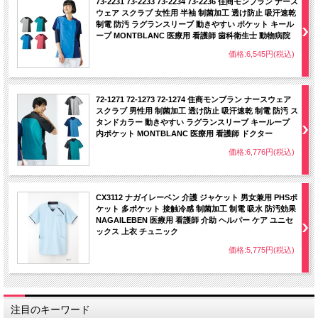
73-2231 73-2233 73-2234 73-2236 住商モンブラン ナース
ウェア スクラブ 女性用 半袖 制菌加工 透け防止 吸汗速乾
制電 防汚 ラグランスリーブ 動きやすい ポケット キール
ープ MONTBLANC 医療用 看護師 歯科衛生士 動物病院
価格:6,545円(税込)
72-1271 72-1273 72-1274 住商モンブラン ナースウェア
スクラブ 男性用 制菌加工 透け防止 吸汗速乾 制電 防汚 ス
タンドカラー 動きやすい ラグランスリーブ キーループ
内ポケット MONTBLANC 医療用 看護師 ドクター
価格:6,776円(税込)
CX3112 ナガイレーベン 介護 ジャケット 男女兼用 PHSポ
ケット 多ポケット 接触冷感 制菌加工 制電 吸水 防汚効果
NAGAILEBEN 医療用 看護師 介助 ヘルパー ケア ユニセ
ックス 上衣 チュニック
価格:5,775円(税込)
注目のキーワード