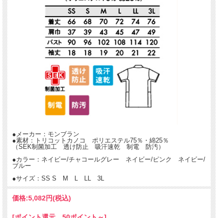
・好みの襟開き具合に調節できる、ハーフジップアップ仕様
・袖下の脇のパーツが一体化した仕立てで、動きやすさ抜群。
・丸いカットの両脇ポケットはデザインのアクセントにも。
●メーカー：モンブラン
●素材：トリコットカノコ ポリエステル75％・綿25％
（SEK制菌加工 透け防止 吸汗速乾 制電 防汚）
●カラー：ネイビー/チャコールグレー ネイビー/ピンク ネイビー/
ブルー
●サイズ：SS S M L LL 3L
価格:
5,082円
(税込)
[ポイント還元 50ポイント～]