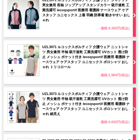
UZL1071 ルコックスポルティフ 介護ウェア ジャケット
男女兼用 長袖 ジップアップ スタンドカラー 吸汗速乾 工
業洗濯可 lecoqsportif 医療用 看護師 ナースウェア ケア
スタッフ ユニセックス 上着 羽織 防寒着 動きやすい おし
ゃれ
価格:8,360円(税込)
UZL3071 ルコックスポルティフ 介護ウェア ニットシャ
ツ 男女兼用 半袖 吸汗速乾 工業洗濯可 UVカット 透け防
止 メッシュ ポケット付き lecoqsportif 医療用 看護師 ナ
ースウェア ケアスタッフ ユニセックス ポロシャツ おし
ゃれ トリコロール
価格:5,984円(税込)
UZL3073 ルコックスポルティフ 介護ウェア ニットシャ
ツ 男女兼用 半袖 吸汗速乾 工業洗濯可 UVカット 透け防
止 メッシュ ポケット付き lecoqsportif 医療用 看護師 ナ
ースウェア ケアスタッフ ユニセックス ポロシャツ おし
ゃれ 細見え
価格:6,600円(税込)