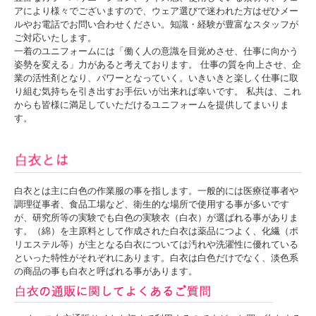
アにより様々でございますので、ウェア選びで迷われた方はぜひメー
ルやお電話でお問い合わせください。知識・経験が豊富なスタッフが
ご対応いたします。
一着のユニフォームには「働く人の意識を目覚めさせ、仕事に向かう
姿勢を変える」力があると考えております。 仕事の質を向上させ、企
業の活性剤となり、パワーとなっていく。いきいきと楽しく仕事に取
り組む気持ちを引き出すお手伝いが出来れば幸いです。 私共は、これ
からも皆様に満足していただけるユニフォームを提供してまいりま
す。
白衣とは主に白色の作業服の事を指します。一般的には医療従事者や
調理従事者、食品工場など、衛生的な場所で使用する事が多いです
が、研究所等の実験でも白色の実験衣（白衣）が選ばれる事がありま
す。（綿）を主原料として作成された白衣は薬品につよく、化繊（ポ
リエステル等）が主となる白衣については汚れや洗濯性に優れている
といった特性がそれぞれにあります。白衣は白色だけでなく、淡色系
の商品の事も白衣と呼ばれる事があります。