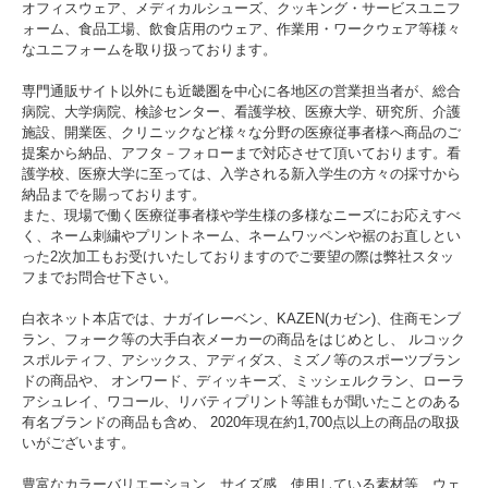
オフィスウェア、メディカルシューズ、クッキング・サービスユニフ
ォーム、食品工場、飲食店用のウェア、作業用・ワークウェア等様々
なユニフォームを取り扱っております。
専門通販サイト以外にも近畿圏を中心に各地区の営業担当者が、総合
病院、大学病院、検診センター、看護学校、医療大学、研究所、介護
施設、開業医、クリニックなど様々な分野の医療従事者様へ商品のご
提案から納品、アフタ－フォローまで対応させて頂いております。看
護学校、医療大学に至っては、入学される新入学生の方々の採寸から
納品までを賜っております。
また、現場で働く医療従事者様や学生様の多様なニーズにお応えすべ
く、ネーム刺繍やプリントネーム、ネームワッペンや裾のお直しとい
った2次加工もお受けいたしておりますのでご要望の際は弊社スタッ
フまでお問合せ下さい。
白衣ネット本店では、ナガイレーベン、KAZEN(カゼン)、住商モンブ
ラン、フォーク等の大手白衣メーカーの商品をはじめとし、 ルコック
スポルティフ、アシックス、アディダス、ミズノ等のスポーツブラン
ドの商品や、 オンワード、ディッキーズ、ミッシェルクラン、ローラ
アシュレイ、ワコール、リバティプリント等誰もが聞いたことのある
有名ブランドの商品も含め、 2020年現在約1,700点以上の商品の取扱
いがございます。
豊富なカラーバリエーション、サイズ感、使用している素材等、ウェ