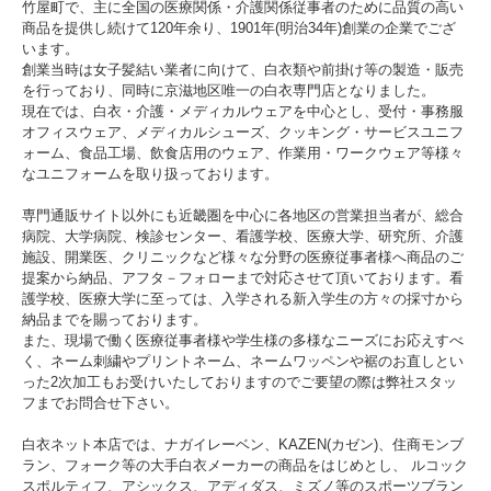
竹屋町で、主に全国の医療関係・介護関係従事者のために品質の高い
商品を提供し続けて120年余り、1901年(明治34年)創業の企業でござ
います。
創業当時は女子髪結い業者に向けて、白衣類や前掛け等の製造・販売
を行っており、同時に京滋地区唯一の白衣専門店となりました。
現在では、白衣・介護・メディカルウェアを中心とし、受付・事務服
オフィスウェア、メディカルシューズ、クッキング・サービスユニフ
ォーム、食品工場、飲食店用のウェア、作業用・ワークウェア等様々
なユニフォームを取り扱っております。
専門通販サイト以外にも近畿圏を中心に各地区の営業担当者が、総合
病院、大学病院、検診センター、看護学校、医療大学、研究所、介護
施設、開業医、クリニックなど様々な分野の医療従事者様へ商品のご
提案から納品、アフタ－フォローまで対応させて頂いております。看
護学校、医療大学に至っては、入学される新入学生の方々の採寸から
納品までを賜っております。
また、現場で働く医療従事者様や学生様の多様なニーズにお応えすべ
く、ネーム刺繍やプリントネーム、ネームワッペンや裾のお直しとい
った2次加工もお受けいたしておりますのでご要望の際は弊社スタッ
フまでお問合せ下さい。
白衣ネット本店では、ナガイレーベン、KAZEN(カゼン)、住商モンブ
ラン、フォーク等の大手白衣メーカーの商品をはじめとし、 ルコック
スポルティフ、アシックス、アディダス、ミズノ等のスポーツブラン