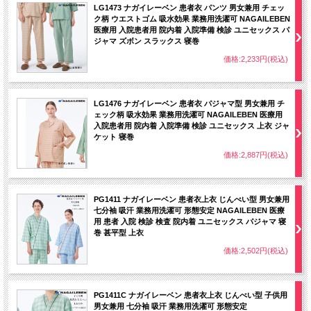
LG1473 ナガイレーベン 患者衣 パンツ 男女兼用 チェッ
ク柄 ウエストゴム 吸水効果 業務用洗濯可 NAGAILEBEN
医療用 入院患者用 院内着 入院準備 検診 ユニセックス パ
ジャマ ズボン スラックス 寝巻
価格:2,233円(税込)
LG1476 ナガイレーベン 患者衣 パジャマ型 男女兼用 チ
ェック柄 吸水効果 業務用洗濯可 NAGAILEBEN 医療用
入院患者用 院内着 入院準備 検診 ユニセックス 上衣 ジャ
ケット 寝巻
価格:2,887円(税込)
PG1411 ナガイレーベン 患者衣上衣 じんべい型 男女兼用
七分袖 吸汗 業務用洗濯可 形態安定 NAGAILEBEN 医療
用 患者 入院 検診 検査 院内着 ユニセックス パジャマ 寝
巻 甚平型 上衣
価格:2,502円(税込)
PG1411C ナガイレーベン 患者衣上衣 じんべい型 子供用
男女兼用 七分袖 吸汗 業務用洗濯可 形態安定