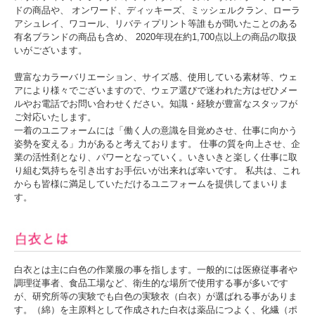
ドの商品や、 オンワード、ディッキーズ、ミッシェルクラン、ローラ
アシュレイ、ワコール、リバティプリント等誰もが聞いたことのある
有名ブランドの商品も含め、 2020年現在約1,700点以上の商品の取扱
いがございます。
豊富なカラーバリエーション、サイズ感、使用している素材等、ウェ
アにより様々でございますので、ウェア選びで迷われた方はぜひメー
ルやお電話でお問い合わせください。知識・経験が豊富なスタッフが
ご対応いたします。
一着のユニフォームには「働く人の意識を目覚めさせ、仕事に向かう
姿勢を変える」力があると考えております。 仕事の質を向上させ、企
業の活性剤となり、パワーとなっていく。いきいきと楽しく仕事に取
り組む気持ちを引き出すお手伝いが出来れば幸いです。 私共は、これ
からも皆様に満足していただけるユニフォームを提供してまいりま
す。
白衣とは主に白色の作業服の事を指します。一般的には医療従事者や
調理従事者、食品工場など、衛生的な場所で使用する事が多いです
が、研究所等の実験でも白色の実験衣（白衣）が選ばれる事がありま
す。（綿）を主原料として作成された白衣は薬品につよく、化繊（ポ