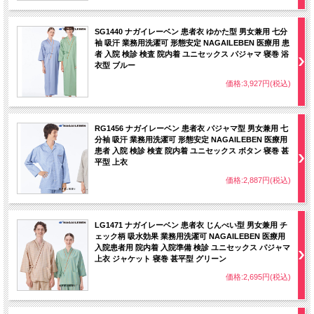
SG1440 ナガイレーベン 患者衣 ゆかた型 男女兼用 七分
袖 吸汗 業務用洗濯可 形態安定 NAGAILEBEN 医療用 患
者 入院 検診 検査 院内着 ユニセックス パジャマ 寝巻 浴
衣型 ブルー
価格:3,927円(税込)
RG1456 ナガイレーベン 患者衣 パジャマ型 男女兼用 七
分袖 吸汗 業務用洗濯可 形態安定 NAGAILEBEN 医療用
患者 入院 検診 検査 院内着 ユニセックス ボタン 寝巻 甚
平型 上衣
価格:2,887円(税込)
LG1471 ナガイレーベン 患者衣 じんべい型 男女兼用 チ
ェック柄 吸水効果 業務用洗濯可 NAGAILEBEN 医療用
入院患者用 院内着 入院準備 検診 ユニセックス パジャマ
上衣 ジャケット 寝巻 甚平型 グリーン
価格:2,695円(税込)