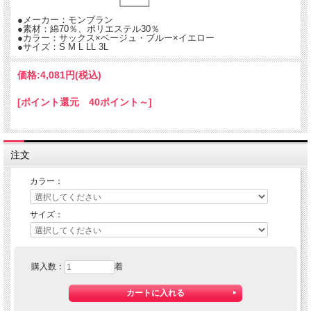
●メーカー：モンブラン
●素材：綿70％、ポリエステル30％
●カラー：サックス×ベージュ・ブルー×イエロー
●サイズ：S M L LL 3L
価格:
4,081円
(税込)
[ポイント還元 40ポイント～]
注文
カラー：
サイズ：
購入数：
着
大きめのチェック柄は、明るく親しみやすい印象。