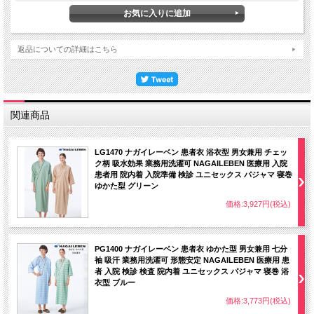
先染め糸で織り上げているので色褪せにくく、形態安定加工でお手入れも簡単で
す。
サイズが一目で分かる、襟のパイピングカラー
S：エンジ M：オレンジ L：ブラウン LL：グリーン 3L：ブルー
返品についての詳細はこちら
関連商品
LG1470 ナガイレーベン 患者衣 浴衣型 男女兼用 チェッ
ク柄 吸水効果 業務用洗濯可 NAGAILEBEN 医療用 入院
患者用 院内着 入院準備 検診 ユニセックス パジャマ 寝巻
ゆかた型 グリーン
価格:3,927円(税込)
PG1400 ナガイレーベン 患者衣 ゆかた型 男女兼用 七分
袖 吸汗 業務用洗濯可 形態安定 NAGAILEBEN 医療用 患
者 入院 検診 検査 院内着 ユニセックス パジャマ 寝巻 浴
衣型 ブルー
価格:3,773円(税込)